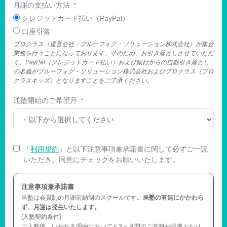
月謝の支払い方法
クレジットカード払い（PayPal）
口座引落
プロクラス（運営会社：ブルーフォグ・ソリューション株式会社）が集金
業務を行うことになっております。そのため、お引き落としさせていただ
く、PayPal（クレジットカード払い）および銀行からの自動引き落とし
の名義がブルーフォグ・ソリューション株式会社およびプロクラス（プロ
クラスキッズ）となりますことをご了承ください。
通塾開始のご希望月
「
利用規約
」と以下注意事項兼承諾書に関して必ずご一読
いただき、同意にチェックをお願いいたします。
注意事項兼承諾書
当塾は会員制の月謝前納制のスクールです。
来塾の有無にかかわら
ず、月謝は発生いたします。
[入塾契約条件]
ご入塾後、いかなる理由においても3ヵ月間のご在籍が必要となり