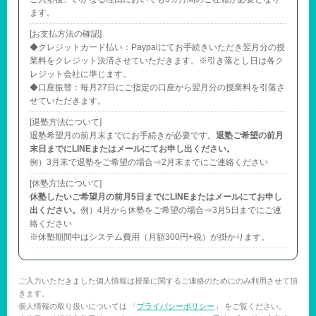
ます。
[お支払方法の確認]
◆クレジットカード払い：Paypalにてお手続きいただき翌月分の授
業料をクレジット決済させていただきます。※引き落とし日は各ク
レジット会社に準じます。
◆口座振替：毎月27日にご指定の口座から翌月分の授業料を引落さ
せていただきます。
[退塾方法について]
退塾希望月の前月末までにお手続きが必要です。
退塾ご希望の前月
末日までにLINEまたはメールにてお申し出ください。
例）3月末で退塾をご希望の場合⇒2月末までにご連絡ください
[休塾方法について]
休塾したいご希望月の前月5日までにLINEまたはメールにてお申し
出ください。
例）4月から休塾をご希望の場合⇒3月5日までにご連
絡ください
※休塾期間中はシステム費用（月額300円+税）が掛かります。
ご入力いただきました個人情報は授業に関するご連絡のためにのみ利用させて頂
きます。
個人情報の取り扱いについては 「
プライバシーポリシー
」 をご覧ください。