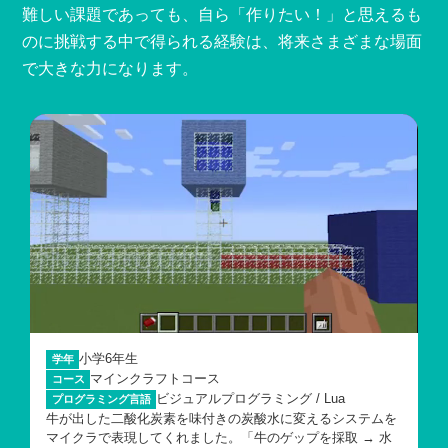
難しい課題であっても、自ら「作りたい！」と思えるも
のに挑戦する中で得られる経験は、将来さまざまな場面
で大きな力になります。
小学6年生
学年
マインクラフトコース
コース
ビジュアルプログラミング / Lua
プログラミング言語
牛が出した二酸化炭素を味付きの炭酸水に変えるシステムを
マイクラで表現してくれました。「牛のゲップを採取 → 水