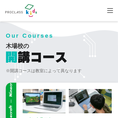
小中学生向けプログラミング教室です。
東京メトロ東西線「木場駅」から徒歩すぐ。
TOP
教室一覧
木場校
プロクラスキッズ
Our Courses
木場校の
※開講コースは教室によって異なります